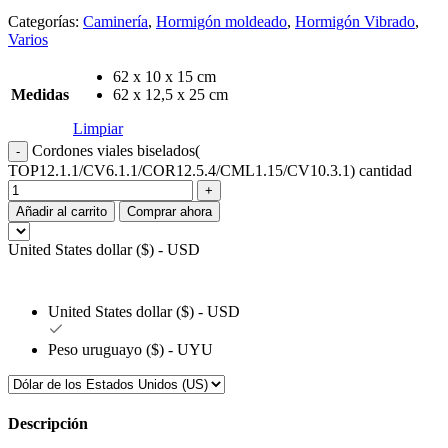
Categorías:
Caminería
,
Hormigón moldeado
,
Hormigón Vibrado
,
Varios
62 x 10 x 15 cm
Medidas
62 x 12,5 x 25 cm
Limpiar
Cordones viales biselados(
TOP12.1.1/CV6.1.1/COR12.5.4/CML1.15/CV10.3.1) cantidad
Añadir al carrito
Comprar ahora
United States dollar ($) - USD
United States dollar ($) - USD
Peso uruguayo ($) - UYU
Descripción