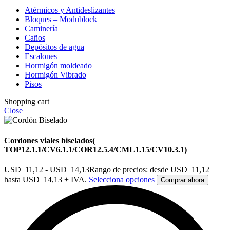
Atérmicos y Antideslizantes
Bloques – Modublock
Caminería
Caños
Depósitos de agua
Escalones
Hormigón moldeado
Hormigón Vibrado
Pisos
Shopping cart
Close
Cordones viales biselados(
TOP12.1.1/CV6.1.1/COR12.5.4/CML1.15/CV10.3.1)
USD
11,12
-
USD
14,13
Rango de precios: desde USD 11,12
hasta USD 14,13
+ IVA.
Selecciona opciones
Comprar ahora