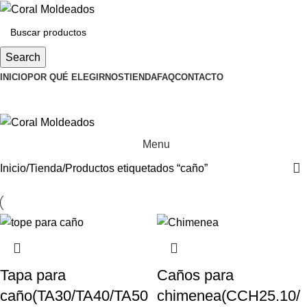
Search
INICIO
POR QUÉ ELEGIRNOS
TIENDA
FAQ
CONTACTO
0
items
Menu
Inicio
Tienda
Productos etiquetados “caño”
Tapa para
Caños para
caño(TA30/TA40/TA50
chimenea(CCH25.10/